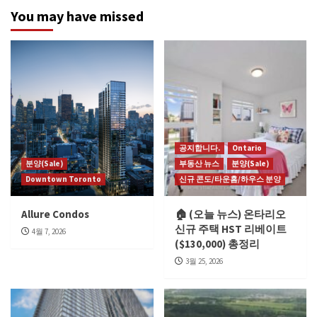
You may have missed
공지합니다.
Ontario
분양(Sale)
부동산 뉴스
분양(Sale)
Downtown Toronto
신규 콘도/타운홈/하우스 분양
Allure Condos
🏠 (오늘 뉴스) 온타리오
신규 주택 HST 리베이트
4월 7, 2026
($130,000) 총정리
3월 25, 2026