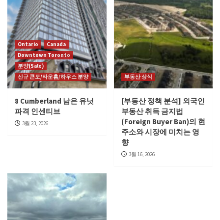
Ontario
Canada
Downtown Toronto
분양(Sale)
신규 콘도/타운홈/하우스 분양
부동산 상식
8 Cumberland 남은 유닛
[부동산 정책 분석] 외국인
파격 인센티브
부동산 취득 금지법
(Foreign Buyer Ban)의 현
3월 23, 2026
주소와 시장에 미치는 영
향
3월 16, 2026