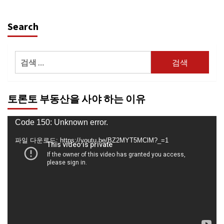
Search
검
색:
토론토 부동산을 사야 하는 이유
동
Code 150: Unknown error.
영
파일 다운로드: https://youtu.be/BZ2MYT5MClM?_=1
상
플
레
이
어