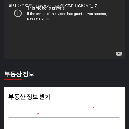
영
파일 다운로드: https://youtu.be/BZ2MYT5MClM?_=2
상
플
레
이
어
부동산 정보
부동산 정보 받기
*
indicates required
*
Email Address