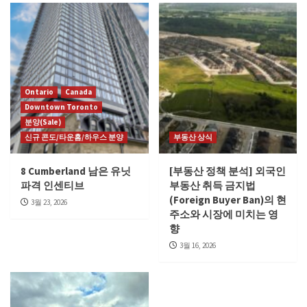
Ontario
Canada
Downtown Toronto
분양(Sale)
신규 콘도/타운홈/하우스 분양
부동산 상식
8 Cumberland 남은 유닛
[부동산 정책 분석] 외국인
파격 인센티브
부동산 취득 금지법
(Foreign Buyer Ban)의 현
3월 23, 2026
주소와 시장에 미치는 영
향
3월 16, 2026