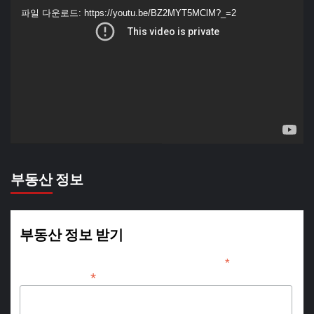
영
파일 다운로드: https://youtu.be/BZ2MYT5MClM?_=2
상
플
레
이
어
부동산 정보
부동산 정보 받기
*
indicates required
*
Email Address