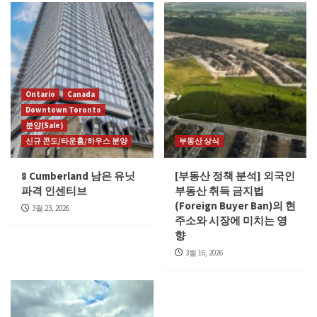
Ontario
Canada
Downtown Toronto
분양(Sale)
신규 콘도/타운홈/하우스 분양
부동산 상식
8 Cumberland 남은 유닛
[부동산 정책 분석] 외국인
파격 인센티브
부동산 취득 금지법
(Foreign Buyer Ban)의 현
3월 23, 2026
주소와 시장에 미치는 영
향
3월 16, 2026