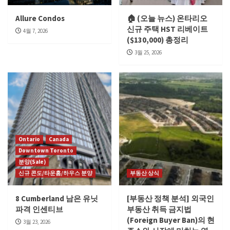
Allure Condos
🏠 (오늘 뉴스) 온타리오
신규 주택 HST 리베이트
4월 7, 2026
($130,000) 총정리
3월 25, 2026
Ontario
Canada
Downtown Toronto
분양(Sale)
신규 콘도/타운홈/하우스 분양
부동산 상식
8 Cumberland 남은 유닛
[부동산 정책 분석] 외국인
파격 인센티브
부동산 취득 금지법
(Foreign Buyer Ban)의 현
3월 23, 2026