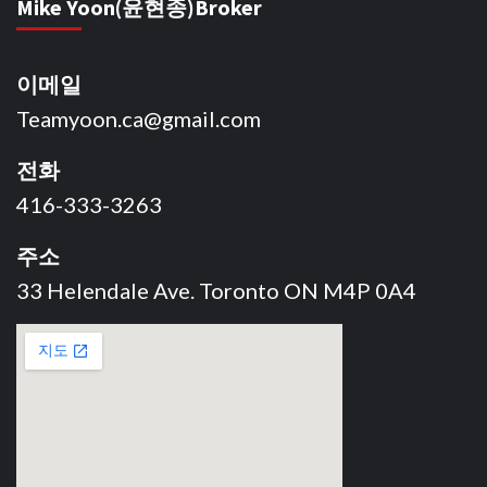
Mike Yoon(윤현종)Broker
이메일
Teamyoon.ca@gmail.com
전화
416-333-3263
주소
33 Helendale Ave. Toronto ON M4P 0A4