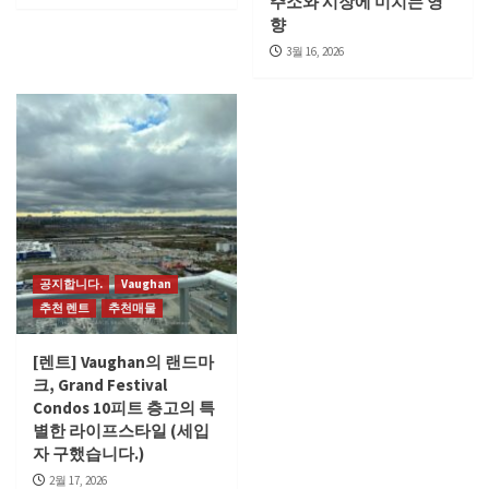
주소와 시장에 미치는 영
향
3월 16, 2026
공지합니다.
Vaughan
추천 렌트
추천매물
[렌트] Vaughan의 랜드마
크, Grand Festival
Condos 10피트 층고의 특
별한 라이프스타일 (세입
자 구했습니다.)
2월 17, 2026