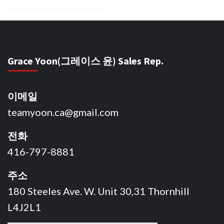
Grace Yoon(그레이스 윤) Sales Rep.
이메일
teamyoon.ca@gmail.com
전화
416-797-8881
주소
180 Steeles Ave. W. Unit 30,31 Thornhill
L4J2L1