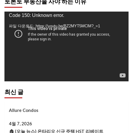
토론토 부동산을 사야 하는 이유
동
Code 150: Unknown error.
영
파일 다운로드: https://youtu.be/BZ2MYT5MClM?_=1
상
플
레
이
어
최신 글
Allure Condos
4월 7, 2026
🏠 (오늘 뉴스) 온타리오 신규 주택 HST 리베이트