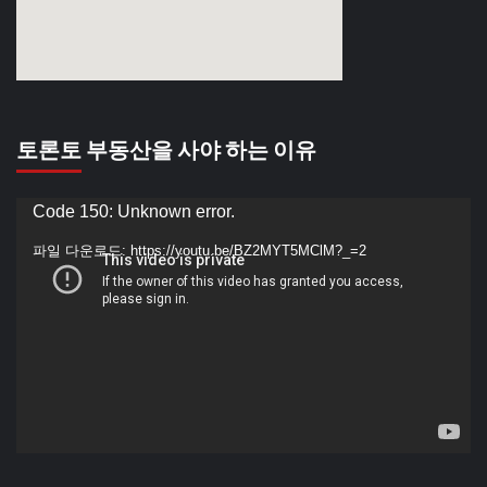
토론토 부동산을 사야 하는 이유
동
Code 150: Unknown error.
영
파일 다운로드: https://youtu.be/BZ2MYT5MClM?_=2
상
플
레
이
어