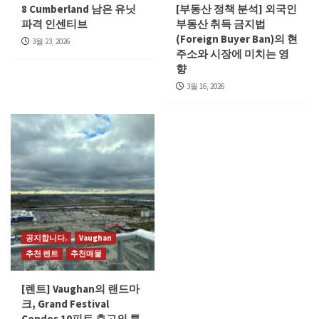
8 Cumberland 남은 유닛
[부동산 정책 분석] 외국인
파격 인센티브
부동산 취득 금지법
(Foreign Buyer Ban)의 현
3월 23, 2026
주소와 시장에 미치는 영
향
3월 16, 2026
공지합니다.
Vaughan
추천 렌트
추천매물
[렌트] Vaughan의 랜드마
크, Grand Festival
Condos 10피트 층고의 특