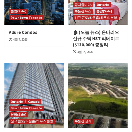
공지합니다.
Ontario
분양(Sale)
부동산 뉴스
분양(Sale)
Downtown Toronto
신규 콘도/타운홈/하우스 분양
Allure Condos
🏠 (오늘 뉴스) 온타리오
신규 주택 HST 리베이트
4월 7, 2026
($130,000) 총정리
3월 25, 2026
Ontario
Canada
Downtown Toronto
분양(Sale)
신규 콘도/타운홈/하우스 분양
부동산 상식