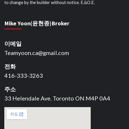
to change by the builder without notice. E.&O.E.
Mike Yoon(윤현종)Broker
이메일
Teamyoon.ca@gmail.com
전화
416-333-3263
주소
33 Helendale Ave. Toronto ON M4P 0A4