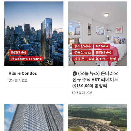
공지합니다.
Ontario
분양(Sale)
부동산 뉴스
분양(Sale)
Downtown Toronto
신규 콘도/타운홈/하우스 분양
Allure Condos
🏠 (오늘 뉴스) 온타리오
신규 주택 HST 리베이트
4월 7, 2026
($130,000) 총정리
3월 25, 2026