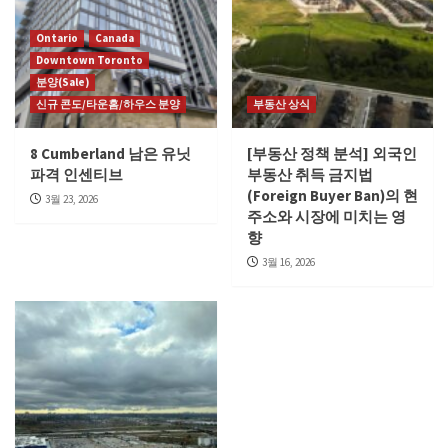
Ontario
Canada
Downtown Toronto
분양(Sale)
신규 콘도/타운홈/하우스 분양
부동산 상식
8 Cumberland 남은 유닛
[부동산 정책 분석] 외국인
파격 인센티브
부동산 취득 금지법
(Foreign Buyer Ban)의 현
3월 23, 2026
주소와 시장에 미치는 영
향
3월 16, 2026