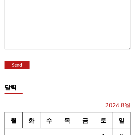
달력
2026 8월
월
화
수
목
금
토
일